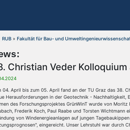
RUB
»
Fakultät für Bau- und Umweltingenieurwissenscha
ews:
8. Christian Veder Kolloquium
04.2024
 04. April bis zum 05. April fand an der TU Graz das 38. Ch
ue Herausforderungen in der Geotechnik - Nachhaltigkeit, 
men des Forschungsprojektes GrünWinT wurde von Moritz R
ubach, Frederik Koch, Paul Raabe und Torsten Wichtmann 
ündung von Windenergieanlagen auf jungen Tagebaukippen
zungsprognosen", eingereicht. Unser Lehrstuhl war durch C