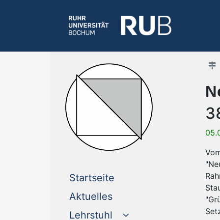
N
3
05.
Vom
"Ne
Rah
(current)
Startseite
Sta
(current)
Aktuelles
"Gr
Set
Lehrstuhl