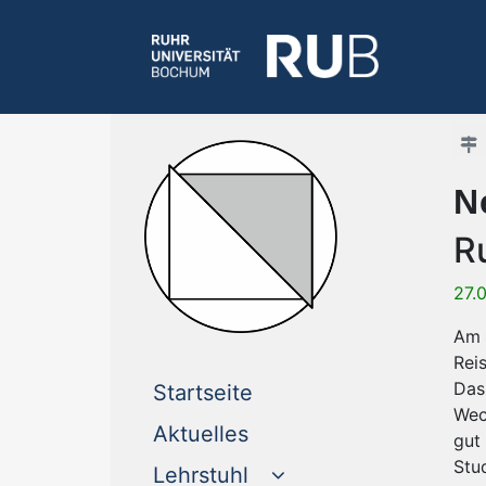
N
R
27.
Am 
Reis
Das
(current)
Startseite
Wec
(current)
Aktuelles
gut
Stud
Lehrstuhl