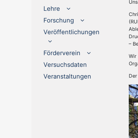
Uns
Lehre
Chr
Forschung
(RU
Abl
Veröffentlichungen
Dru
– B
Förderverein
Wir
Org
(current)
Versuchsdaten
(current)
Der
Veranstaltungen